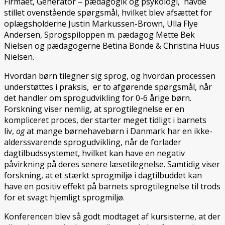
Firmaet, Generator – pædagogik og psykologi, havde
stillet ovenstående spørgsmål, hvilket blev afsættet for
oplægsholderne Justin Markussen-Brown, Ulla Flye
Andersen, Sprogspiloppen m. pædagog Mette Bek
Nielsen og pædagogerne Betina Bonde & Christina Huus
Nielsen.
Hvordan børn tilegner sig sprog, og hvordan processen
understøttes i praksis, er to afgørende spørgsmål, når
det handler om sprogudvikling for 0-6 årige børn.
Forskning viser nemlig, at sprogtilegnelse er en
kompliceret proces, der starter meget tidligt i barnets
liv,
og
at mange børnehavebørn i Danmark har en ikke-
alderssvarende sprogudvikling, når de forlader
dagtilbudssystemet, hvilket kan have en negativ
påvirkning på deres senere læsetilegnelse. Samtidig viser
forskning, at et stærkt sprogmiljø i dagtilbuddet kan
have en positiv effekt på barnets sprogtilegnelse til trods
for et svagt hjemligt sprogmiljø.
Konferencen blev så godt modtaget af kursisterne, at der