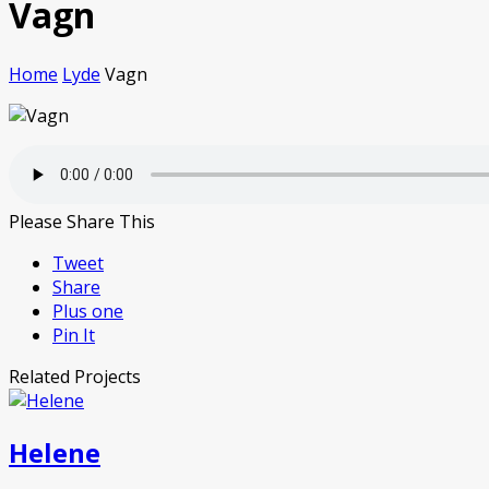
Vagn
Home
Lyde
Vagn
Please Share This
Tweet
Share
Plus one
Pin It
Related Projects
Helene