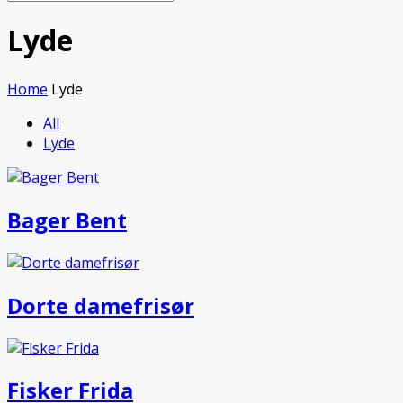
Submit
Mobile
Menu
Lyde
Home
Lyde
All
Lyde
Bager Bent
Dorte damefrisør
Fisker Frida