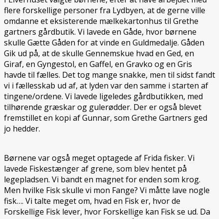
flere forskellige personer fra Lydbyen, at de gerne ville
omdanne et eksisterende mælkekartonhus til Grethe
gartners gårdbutik. Vi lavede en Gåde, hvor børnene
skulle Gætte Gåden for at vinde en Guldmedalje. Gåden
Gik ud på, at de skulle Gennemskue hvad en Ged, en
Giraf, en Gyngestol, en Gaffel, en Gravko og en Gris
havde til fælles. Det tog mange snakke, men til sidst fandt
vi i fællesskab ud af, at lyden var den samme i starten af
tingene/ordene. Vi lavede ligeledes gårdbutikken, med
tilhørende græskar og gulerødder. Der er også blevet
fremstillet en kopi af Gunnar, som Grethe Gartners ged
jo hedder.
Børnene var også meget optagede af Frida fisker. Vi
lavede Fiskestænger af grene, som blev hentet på
legepladsen. Vi bandt en magnet for enden som krog.
Men hvilke Fisk skulle vi mon Fange? Vi måtte lave nogle
fisk…. Vi talte meget om, hvad en Fisk er, hvor de
Forskellige Fisk lever, hvor Forskellige kan Fisk se ud. Da