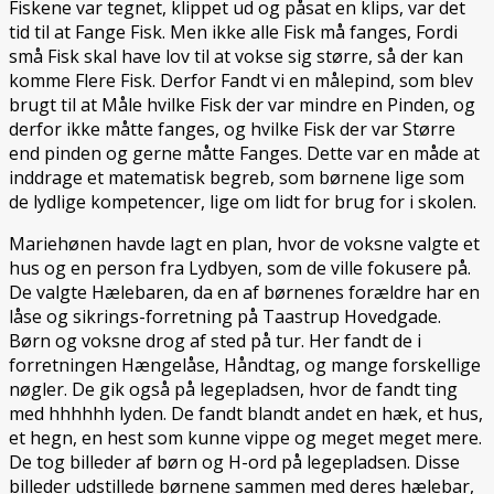
Fiskene var tegnet, klippet ud og påsat en klips, var det
tid til at Fange Fisk. Men ikke alle Fisk må fanges, Fordi
små Fisk skal have lov til at vokse sig større, så der kan
komme Flere Fisk. Derfor Fandt vi en målepind, som blev
brugt til at Måle hvilke Fisk der var mindre en Pinden, og
derfor ikke måtte fanges, og hvilke Fisk der var Større
end pinden og gerne måtte Fanges. Dette var en måde at
inddrage et matematisk begreb, som børnene lige som
de lydlige kompetencer, lige om lidt for brug for i skolen.
Mariehønen havde lagt en plan, hvor de voksne valgte et
hus og en person fra Lydbyen, som de ville fokusere på.
De valgte Hælebaren, da en af børnenes forældre har en
låse og sikrings-forretning på Taastrup Hovedgade.
Børn og voksne drog af sted på tur. Her fandt de i
forretningen Hængelåse, Håndtag, og mange forskellige
nøgler. De gik også på legepladsen, hvor de fandt ting
med hhhhhh lyden. De fandt blandt andet en hæk, et hus,
et hegn, en hest som kunne vippe og meget meget mere.
De tog billeder af børn og H-ord på legepladsen. Disse
billeder udstillede børnene sammen med deres hælebar,