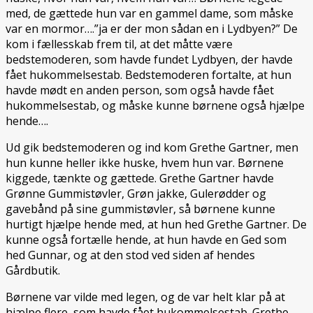
med, de gættede hun var en gammel dame, som måske
var en mormor….”ja er der mon sådan en i Lydbyen?” De
kom i fællesskab frem til, at det måtte være
bedstemoderen, som havde fundet Lydbyen, der havde
fået hukommelsestab. Bedstemoderen fortalte, at hun
havde mødt en anden person, som også havde fået
hukommelsestab, og måske kunne børnene også hjælpe
hende….
Ud gik bedstemoderen og ind kom Grethe Gartner, men
hun kunne heller ikke huske, hvem hun var. Børnene
kiggede, tænkte og gættede. Grethe Gartner havde
Grønne Gummistøvler, Grøn jakke, Gulerødder og
gavebånd på sine gummistøvler, så børnene kunne
hurtigt hjælpe hende med, at hun hed Grethe Gartner. De
kunne også fortælle hende, at hun havde en Ged som
hed Gunnar, og at den stod ved siden af hendes
Gårdbutik.
Børnene var vilde med legen, og de var helt klar på at
hjælpe flere, som havde fået hukommelsestab. Grethe