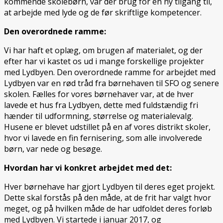
kommende skolebørn, var der brug for en ny tilgang til,
at arbejde med lyde og de før skriftlige kompetencer.
Den overordnede ramme:
Vi har haft et oplæg, om brugen af materialet, og der
efter har vi kastet os ud i mange forskellige projekter
med Lydbyen. Den overordnede ramme for arbejdet med
Lydbyen var en rød tråd fra børnehaven til SFO og senere
skolen. Fælles for vores børnehaver var, at de hver
lavede et hus fra Lydbyen, dette med fuldstændig fri
hænder til udformning, størrelse og materialevalg.
Husene er blevet udstillet på en af vores distrikt skoler,
hvor vi lavede en fin fernisering, som alle involverede
børn, var nede og besøge.
Hvordan har vi konkret arbejdet med det:
Hver børnehave har gjort Lydbyen til deres eget projekt.
Dette skal forstås på den måde, at de frit har valgt hvor
meget, og på hvilken måde de har udfoldet deres forløb
med Lydbyen. Vi startede i januar 2017, og