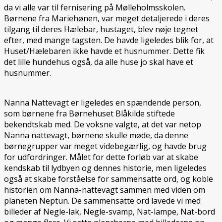
da vi alle var til fernisering på Mølleholmsskolen.
Børnene fra Mariehønen, var meget detaljerede i deres
tilgang til deres Hælebar, hustaget, blev nøje tegnet
efter, med mange tagsten. De havde ligeledes blik for, at
Huset/Hælebaren ikke havde et husnummer. Dette fik
det lille hundehus også, da alle huse jo skal have et
husnummer.
Nanna Nattevagt er ligeledes en spændende person,
som børnene fra Børnehuset Blåkilde stiftede
bekendtskab med. De voksne valgte, at det var netop
Nanna nattevagt, børnene skulle møde, da denne
børnegrupper var meget videbegærlig, og havde brug
for udfordringer. Målet for dette forløb var at skabe
kendskab til lydbyen og dennes historie, men ligeledes
også at skabe forståelse for sammensatte ord, og koble
historien om Nanna-nattevagt sammen med viden om
planeten Neptun. De sammensatte ord lavede vi med
billeder af Negle-lak, Negle-svamp, Nat-lampe, Nat-bord