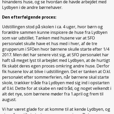
hinandens huse, og se hvordan de havde arbejdet med
Lydbyen i de andre børnehaver.
Den efterfølgende proces:
Udstillingen stod på skolen i ca. 4 uger, hvor børn og
forældre sammen kunne inspicere de huse fra Lydbyen
som var udstillet. Tanken med husene var at SFO
personalet skulle have et hus med i hver, af de tre
grupperum i SFOen hvor børnene skulle starte efter 1/4
2017. Men det har senere vist sig, at SFO personalet har
haft så meget lyst til arbejdet med Lydbyen, at de hurtigt
fik skabt deres egen proces omkring andre huse. Derfor
fik husene lov at blive i udstillingen. Det er tanken at O.kl.
personalet efter sommerferien, når børnene skal starte
skole, trækker tråde fra Lydbyen med sig ind i opstarten
af 0.kl. Dette for at skabe en rød tråd, og noget velkendt i
alt det nye, som børnene møder fra 1.april og frem til
august.
Vi har været glade for at komme til at kende Lydbyen, og