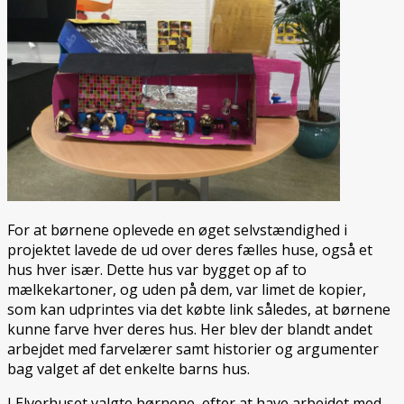
For at børnene oplevede en øget selvstændighed i
projektet lavede de ud over deres fælles huse, også et
hus hver især. Dette hus var bygget op af to
mælkekartoner, og uden på dem, var limet de kopier,
som kan udprintes via det købte link således, at børnene
kunne farve hver deres hus. Her blev der blandt andet
arbejdet med farvelærer samt historier og argumenter
bag valget af det enkelte barns hus.
I Elverhuset valgte børnene, efter at have arbejdet med