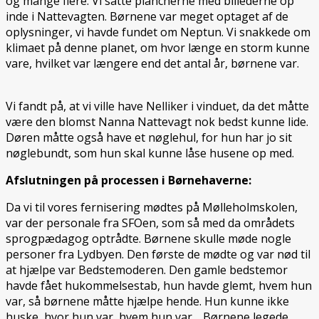
og mange flere. Vi satte plancherne med billederne op
inde i Nattevagten. Børnene var meget optaget af de
oplysninger, vi havde fundet om Neptun. Vi snakkede om
klimaet på denne planet, om hvor længe en storm kunne
vare, hvilket var længere end det antal år, børnene var.
Vi fandt på, at vi ville have Nelliker i vinduet, da det måtte
være den blomst Nanna Nattevagt nok bedst kunne lide.
Døren måtte også have et nøglehul, for hun har jo sit
nøglebundt, som hun skal kunne låse husene op med.
Afslutningen på processen i Børnehaverne:
Da vi til vores fernisering mødtes på Mølleholmskolen,
var der personale fra SFOen, som så med da områdets
sprogpædagog optrådte. Børnene skulle møde nogle
personer fra Lydbyen. Den første de mødte og var nød til
at hjælpe var Bedstemoderen. Den gamle bedstemor
havde fået hukommelsestab, hun havde glemt, hvem hun
var, så børnene måtte hjælpe hende. Hun kunne ikke
huske, hvor hun var, hvem hun var… Børnene legede