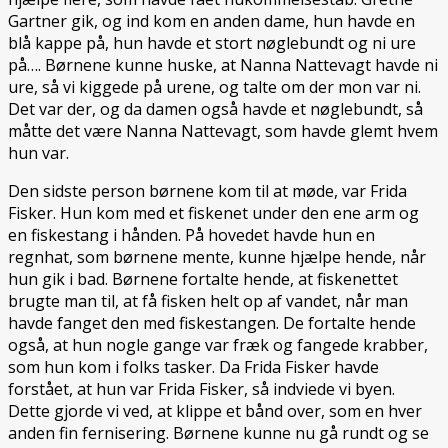
Gartner gik, og ind kom en anden dame, hun havde en
blå kappe på, hun havde et stort nøglebundt og ni ure
på…. Børnene kunne huske, at Nanna Nattevagt havde ni
ure, så vi kiggede på urene, og talte om der mon var ni.
Det var der, og da damen også havde et nøglebundt, så
måtte det være Nanna Nattevagt, som havde glemt hvem
hun var.
Den sidste person børnene kom til at møde, var Frida
Fisker. Hun kom med et fiskenet under den ene arm og
en fiskestang i hånden. På hovedet havde hun en
regnhat, som børnene mente, kunne hjælpe hende, når
hun gik i bad. Børnene fortalte hende, at fiskenettet
brugte man til, at få fisken helt op af vandet, når man
havde fanget den med fiskestangen. De fortalte hende
også, at hun nogle gange var fræk og fangede krabber,
som hun kom i folks tasker. Da Frida Fisker havde
forstået, at hun var Frida Fisker, så indviede vi byen.
Dette gjorde vi ved, at klippe et bånd over, som en hver
anden fin fernisering. Børnene kunne nu gå rundt og se