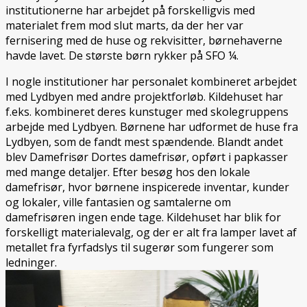
institutionerne har arbejdet på forskelligvis med
materialet frem mod slut marts, da der her var
fernisering med de huse og rekvisitter, børnehaverne
havde lavet. De største børn rykker på SFO ¼.
I nogle institutioner har personalet kombineret arbejdet
med Lydbyen med andre projektforløb. Kildehuset har
f.eks. kombineret deres kunstuger med skolegruppens
arbejde med Lydbyen. Børnene har udformet de huse fra
Lydbyen, som de fandt mest spændende. Blandt andet
blev Damefrisør Dortes damefrisør, opført i papkasser
med mange detaljer. Efter besøg hos den lokale
damefrisør, hvor børnene inspicerede inventar, kunder
og lokaler, ville fantasien og samtalerne om
damefrisøren ingen ende tage. Kildehuset har blik for
forskelligt materialevalg, og der er alt fra lamper lavet af
metallet fra fyrfadslys til sugerør som fungerer som
ledninger.